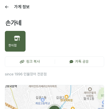
가게 정보
손가네
한식점
링크 복사
카톡 공유
since 1996 민물장어 전문점