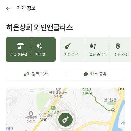
가게 정보
하온상회 와인앤글라스
주류 전문샵
캐주얼
기타 주류
일반 증류주
전통 소주
링크 복사
카톡 공유