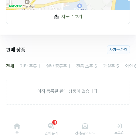
지도로 보기
판매 상품
사가는 가격
전체
기타 주류
1
일반 증류주
1
전통 소주
6
과실주
5
와인
아직 등록된 판매 상품이 없습니다.
N
홈
로그인
견적 문의
견적/문의 내역