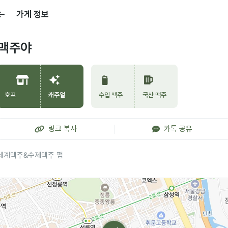
가게 정보
맥주야
호프
캐주얼
수입 맥주
국산 맥주
링크 복사
카톡 공유
세계맥주&수제맥주 펍