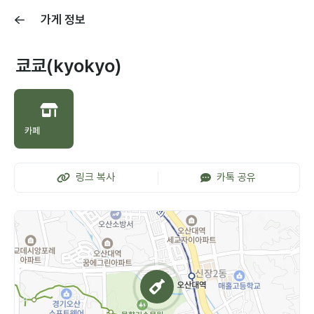
가게 정보
쿄쿄(kyokyo)
카페
링크 복사
카톡 공유