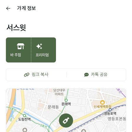
가게 정보
서스윗
바 주점
프리미엄
링크 복사
카톡 공유