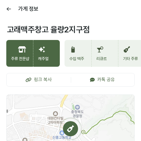
가게 정보
고래맥주창고 율량2지구점
주류 전문샵
캐주얼
수입 맥주
리큐르
기타 주류
링크 복사
카톡 공유