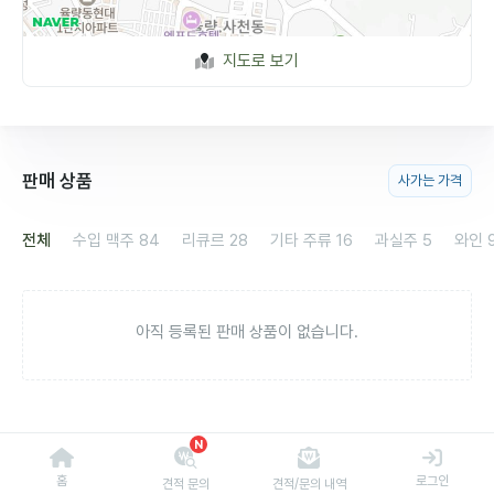
지도로 보기
판매 상품
사가는 가격
전체
수입 맥주
84
리큐르
28
기타 주류
16
과실주
5
와인
아직 등록된 판매 상품이 없습니다.
N
홈
로그인
견적 문의
견적/문의 내역