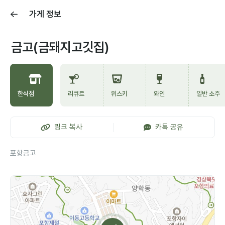
가게 정보
금고(금돼지고깃집)
한식점
리큐르
위스키
와인
일반 소주
링크 복사
카톡 공유
포항금고