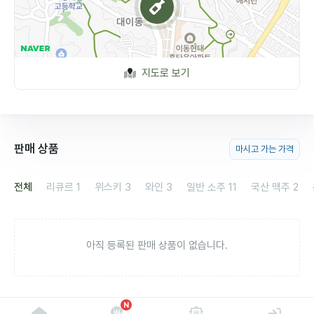
지도로 보기
판매 상품
마시고 가는 가격
전체
리큐르
1
위스키
3
와인
3
일반 소주
11
국산 맥주
2
아직 등록된 판매 상품이 없습니다.
N