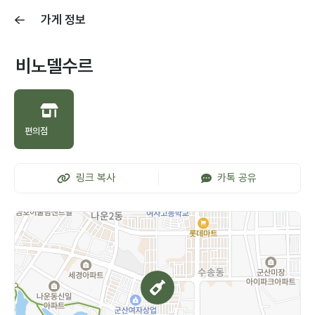
가게 정보
비노델수르
편의점
링크 복사
카톡 공유