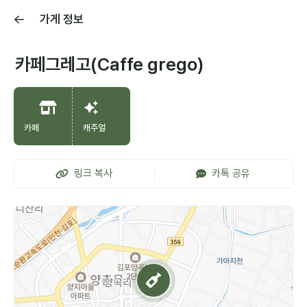
가게 정보
카페그레고(Caffe grego)
카페
캐주얼
링크 복사
카톡 공유