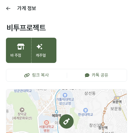
가게 정보
비투프로젝트
바 주점
캐주얼
링크 복사
카톡 공유