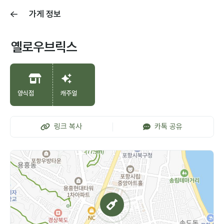
가게 정보
옐로우브릭스
양식점
캐주얼
링크 복사
카톡 공유