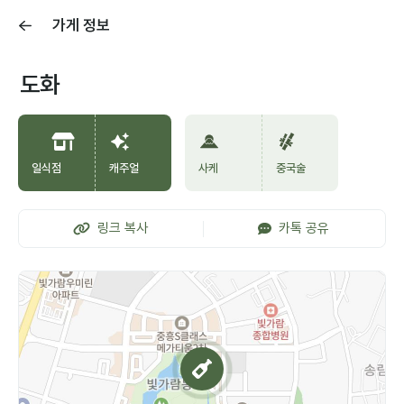
가게 정보
도화
일식점
캐주얼
사케
중국술
링크 복사
카톡 공유