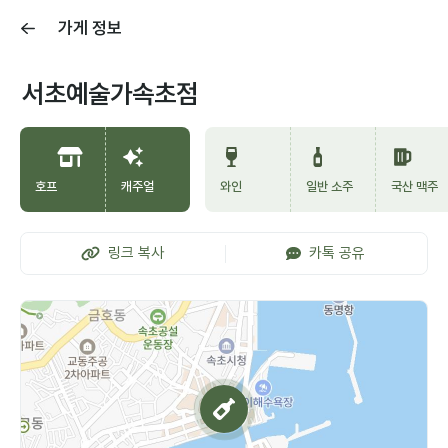
가게 정보
서초예술가속초점
호프
캐주얼
와인
일반 소주
국산 맥주
링크 복사
카톡 공유