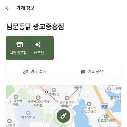
가게 정보
남문통닭 광교중흥점
치킨 전문점
캐주얼
링크 복사
카톡 공유