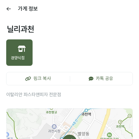
가게 정보
닐리과천
경양식점
링크 복사
카톡 공유
이탈리안 파스타앤피자 전문점