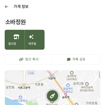
가게 정보
소바정원
일식점
캐주얼
링크 복사
카톡 공유