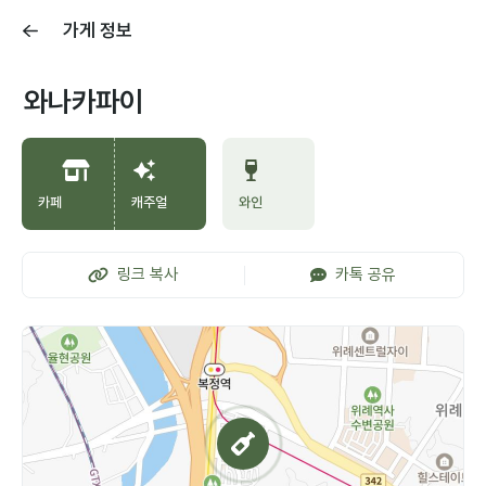
가게 정보
와나카파이
카페
캐주얼
와인
링크 복사
카톡 공유