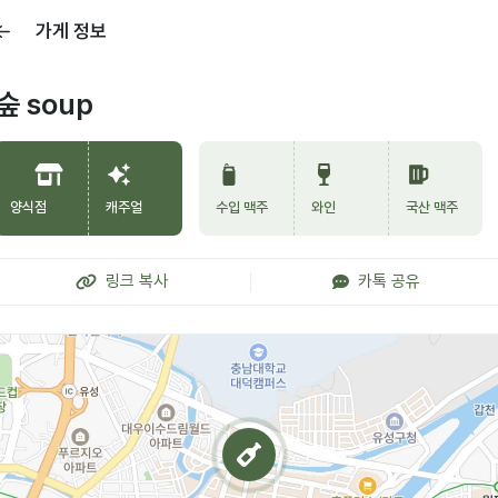
가게 정보
숲 soup
양식점
캐주얼
수입 맥주
와인
국산 맥주
링크 복사
카톡 공유