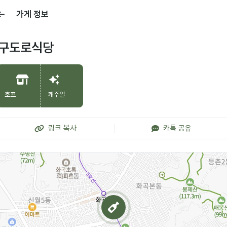
가게 정보
구도로식당
호프
캐주얼
링크 복사
카톡 공유