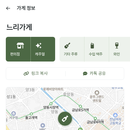
가게 정보
느리가게
편의점
캐주얼
기타 주류
수입 맥주
와인
링크 복사
카톡 공유