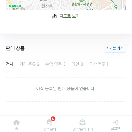
지도로 보기
판매 상품
사가는 가격
전체
기타 주류
2
수입 맥주
3
와인
3
국산 맥주
1
아직 등록된 판매 상품이 없습니다.
N
홈
로그인
견적 문의
견적/문의 내역