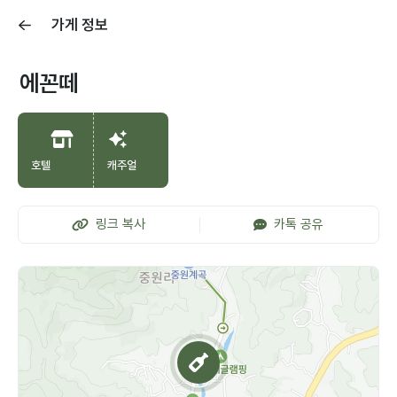
가게 정보
에꼰떼
호텔
캐주얼
링크 복사
카톡 공유