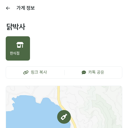
가게 정보
닭박사
한식점
링크 복사
카톡 공유