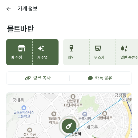
가게 정보
몰트바탄
바 주점
캐주얼
와인
위스키
일반 증류
링크 복사
카톡 공유