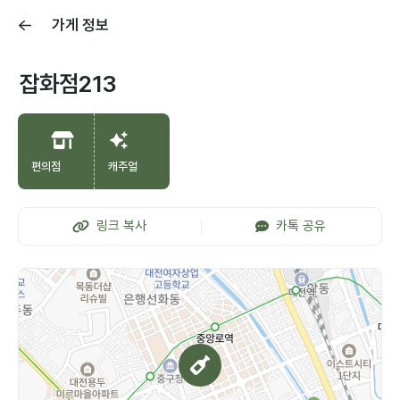
가게 정보
잡화점213
편의점
캐주얼
링크 복사
카톡 공유