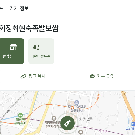
가게 정보
화정최현숙족발보쌈
한식점
일반 증류주
링크 복사
카톡 공유