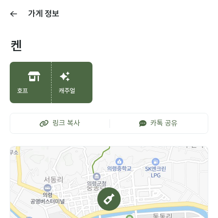
가게 정보
켄
호프
캐주얼
링크 복사
카톡 공유