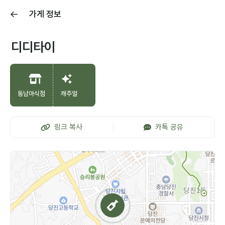
가게 정보
디디타이
동남아식점
캐주얼
링크 복사
카톡 공유