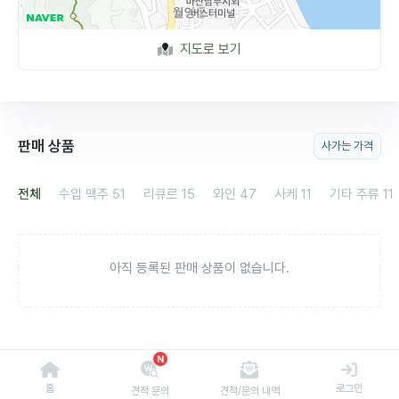
지도로 보기
판매 상품
사가는 가격
전체
수입 맥주
51
리큐르
15
와인
47
사케
11
기타 주류
11
아직 등록된 판매 상품이 없습니다.
N
홈
로그인
견적 문의
견적/문의 내역