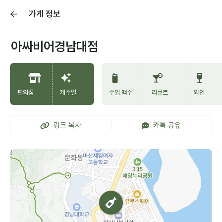
가게 정보
아싸비어경남대점
편의점
캐주얼
수입 맥주
리큐르
와인
링크 복사
카톡 공유