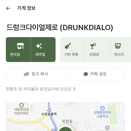
가게 정보
드렁크다이얼제로 (DRUNKDIALO)
한식점
캐주얼
기타 주류
리큐르
위스키
링크 복사
카톡 공유
전통주 및 하이볼과 퓨전요리에 진심인 곳