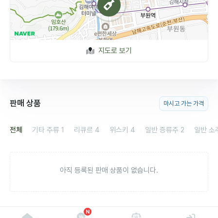
지도로 보기
판매 상품
마시고 가는 가격
전체
기타 주류
1
리큐르
4
위스키
4
일반 증류주
2
일반 소
아직 등록된 판매 상품이 없습니다.
N