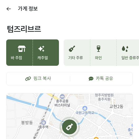
가게 정보
텀즈리브르
바 주점
캐주얼
기타 주류
와인
일반 증류
링크 복사
카톡 공유