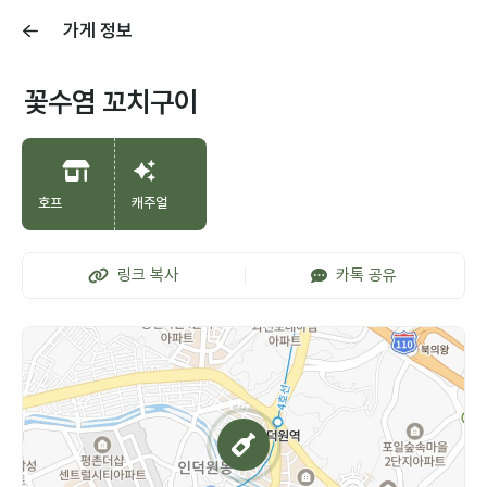
가게 정보
꽃수염 꼬치구이
호프
캐주얼
링크 복사
카톡 공유