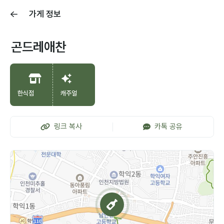
가게 정보
곤드레애찬
한식점
캐주얼
링크 복사
카톡 공유