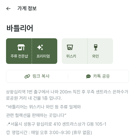
가게 정보
바틀리어
주류 전문샵
프리미엄
위스키
와인
링크 복사
카톡 공유
상왕십리역 1번 출구에서 나와 200m 직진 후 우측 센트라스 은하수가
로공원 거리 내 건물 1층 입니다.
“바틀리어는 위스키나 와인 등 주류 일체와
관련 컬렉션을 판매하는 곳입니다“
📍서울시 성동구 왕십리로 410 센트라스상가 G동 105-1
⏰ 영업시간 : 매일 오후 3:00~9:30 (휴무 없음)