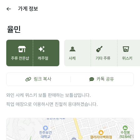
가게 정보
율민
주류 전문샵
캐주얼
사케
기타 주류
위스키
링크 복사
카톡 공유
와인 사케 위스키 보틀 판매하는 보틀샵입니다.
픽업 매장으로 이용하시면 친절히 응대하겠습니다.