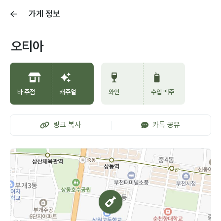
가게 정보
오티아
바 주점
캐주얼
와인
수입 맥주
링크 복사
카톡 공유