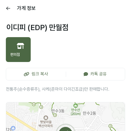
가게 정보
이디피 (EDP) 만월점
편의점
링크 복사
카톡 공유
전통주(순수증류주), 사케(준마이 다이긴죠급)만 판매합니다.