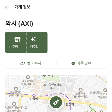
가게 정보
악시 (AXI)
바 주점
캐주얼
링크 복사
카톡 공유