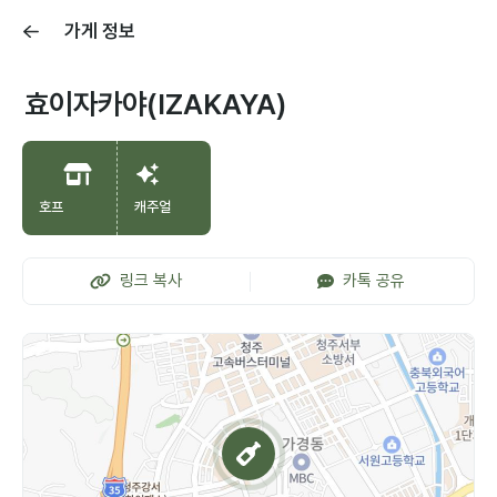
가게 정보
효이자카야(IZAKAYA)
호프
캐주얼
링크 복사
카톡 공유