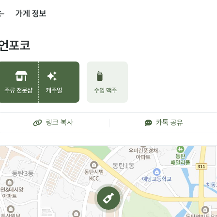
가게 정보
언포코
주류 전문샵
캐주얼
수입 맥주
링크 복사
카톡 공유