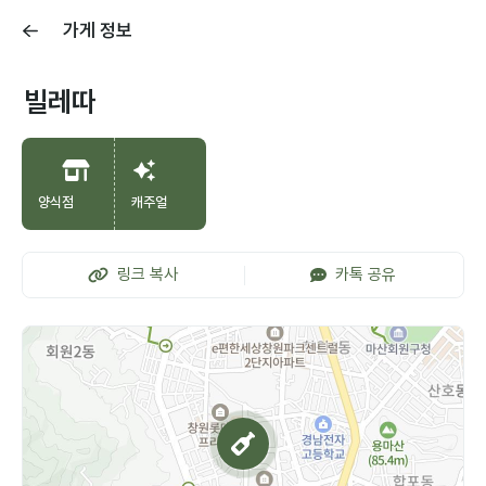
가게 정보
빌레따
양식점
캐주얼
링크 복사
카톡 공유