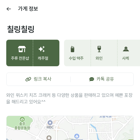
가게 정보
칠링칠링
주류 전문샵
캐주얼
수입 맥주
와인
사케
링크 복사
카톡 공유
와인 위스키 치즈 크래커 등 다양한 상품을 판매하고 있으며 예쁜 포장
을 해드리고 있어요^^