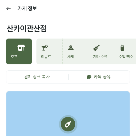
가게 정보
산카이관산점
호프
리큐르
사케
기타 주류
수입 맥주
링크 복사
카톡 공유