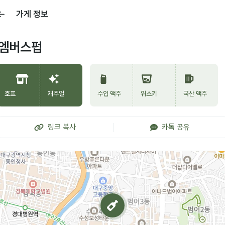
가게 정보
엠버스펍
호프
캐주얼
수입 맥주
위스키
국산 맥주
링크 복사
카톡 공유