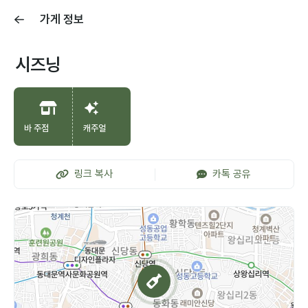
가게 정보
시즈닝
바 주점
캐주얼
링크 복사
카톡 공유