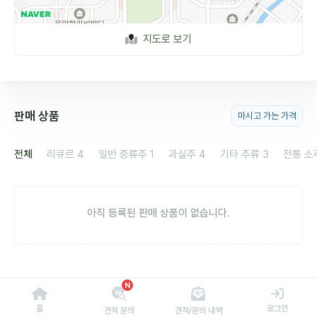
지도로 보기
판매 상품
마시고 가는 가격
전체
리큐르
4
일반 증류주
1
과실주
4
기타 주류
3
전통 소
아직 등록된 판매 상품이 없습니다.
N
홈
로그인
견적 문의
견적/문의 내역