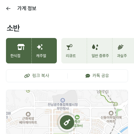
가게 정보
소반
한식점
캐주얼
리큐르
일반 증류주
과실주
링크 복사
카톡 공유