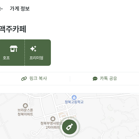
가게 정보
맥주카페
호프
프리미엄
링크 복사
카톡 공유