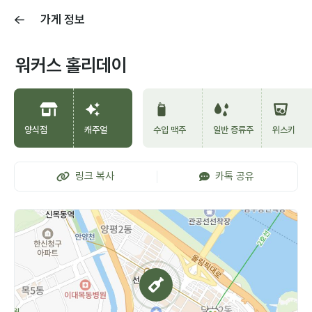
가게 정보
워커스 홀리데이
양식점
캐주얼
수입 맥주
일반 증류주
위스키
링크 복사
카톡 공유