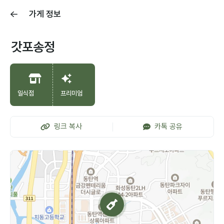
가게 정보
갓포송정
일식점
프리미엄
링크 복사
카톡 공유