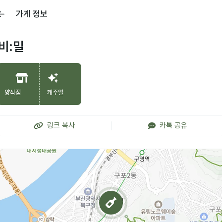
가게 정보
비:밀
양식점
캐주얼
링크 복사
카톡 공유