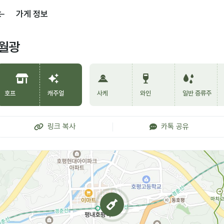
가게 정보
월광
호프
캐주얼
사케
와인
일반 증류주
링크 복사
카톡 공유